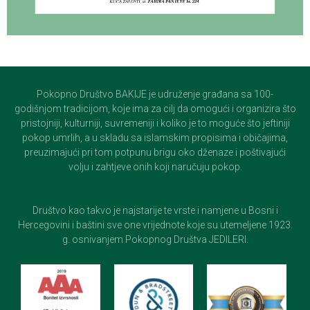
Pokopno Društvo BAKIJE je udruženje građana sa 100-
godišnjom tradicijom, koje ima za cilj da omogući i organizira što
pristojniji, kulturniji, suvremeniji i koliko je to moguće što jeftiniji
pokop umrlih, a u skladu sa islamskim propisima i običajima,
preuzimajući pri tom potpunu brigu oko dženaze i poštivajući
volju i zahtjeve onih koji naručuju pokop.
Društvo kao takvo je najstarije te vrste i namjene u Bosni i
Hercegovini i baštini sve one vrijednote koje su utemeljene 1923.
g. osnivanjem Pokopnog Društva JEDILERI.