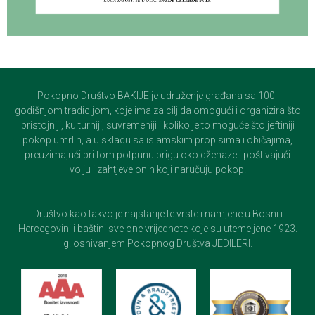
Pokopno Društvo BAKIJE je udruženje građana sa 100-
godišnjom tradicijom, koje ima za cilj da omogući i organizira što
pristojniji, kulturniji, suvremeniji i koliko je to moguće što jeftiniji
pokop umrlih, a u skladu sa islamskim propisima i običajima,
preuzimajući pri tom potpunu brigu oko dženaze i poštivajući
volju i zahtjeve onih koji naručuju pokop.
Društvo kao takvo je najstarije te vrste i namjene u Bosni i
Hercegovini i baštini sve one vrijednote koje su utemeljene 1923.
g. osnivanjem Pokopnog Društva JEDILERI.