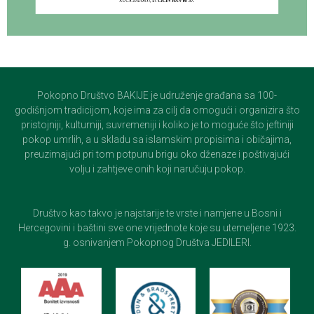
Pokopno Društvo BAKIJE je udruženje građana sa 100-
godišnjom tradicijom, koje ima za cilj da omogući i organizira što
pristojniji, kulturniji, suvremeniji i koliko je to moguće što jeftiniji
pokop umrlih, a u skladu sa islamskim propisima i običajima,
preuzimajući pri tom potpunu brigu oko dženaze i poštivajući
volju i zahtjeve onih koji naručuju pokop.
Društvo kao takvo je najstarije te vrste i namjene u Bosni i
Hercegovini i baštini sve one vrijednote koje su utemeljene 1923.
g. osnivanjem Pokopnog Društva JEDILERI.