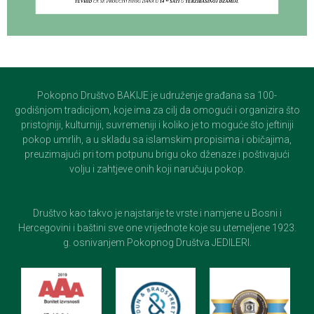
Pokopno Društvo BAKIJE je udruženje građana sa 100-
godišnjom tradicijom, koje ima za cilj da omogući i organizira što
pristojniji, kulturniji, suvremeniji i koliko je to moguće što jeftiniji
pokop umrlih, a u skladu sa islamskim propisima i običajima,
preuzimajući pri tom potpunu brigu oko dženaze i poštivajući
volju i zahtjeve onih koji naručuju pokop.
Društvo kao takvo je najstarije te vrste i namjene u Bosni i
Hercegovini i baštini sve one vrijednote koje su utemeljene 1923.
g. osnivanjem Pokopnog Društva JEDILERI.