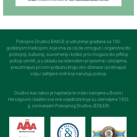
Pokopno Društvo BAKIJE je udruženje građana sa 100-
godišnjom tradicijom, koje ima za cilj da omogući i organizira što
pristojniji, kulturniji, suvremeniji i koliko je to moguće što jeftiniji
pokop umrlih, a u skladu sa islamskim propisima i običajima,
preuzimajući pri tom potpunu brigu oko dženaze i poštivajući
volju i zahtjeve onih koji naručuju pokop.
Društvo kao takvo je najstarije te vrste i namjene u Bosni i
Hercegovini i baštini sve one vrijednote koje su utemeljene 1923.
g. osnivanjem Pokopnog Društva JEDILERI.