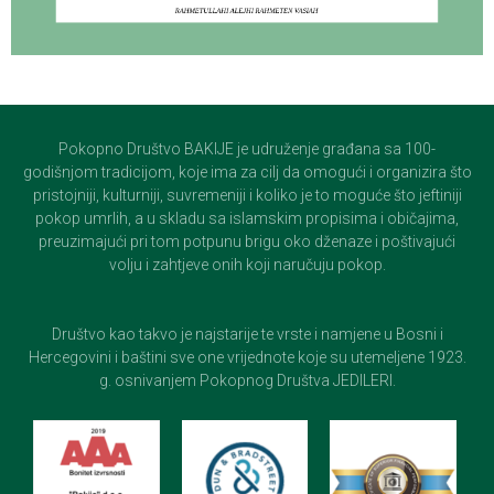
Pokopno Društvo BAKIJE je udruženje građana sa 100-
godišnjom tradicijom, koje ima za cilj da omogući i organizira što
pristojniji, kulturniji, suvremeniji i koliko je to moguće što jeftiniji
pokop umrlih, a u skladu sa islamskim propisima i običajima,
preuzimajući pri tom potpunu brigu oko dženaze i poštivajući
volju i zahtjeve onih koji naručuju pokop.
Društvo kao takvo je najstarije te vrste i namjene u Bosni i
Hercegovini i baštini sve one vrijednote koje su utemeljene 1923.
g. osnivanjem Pokopnog Društva JEDILERI.