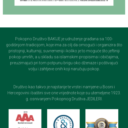
Pokopno Društvo BAKIJE je udruženje građana sa 100-
godišnjom tradicijom, koje ima za cilj da omogući i organizira što
pristojniji, kulturniji, suvremeniji i koliko je to moguće što jeftiniji
pokop umrlih, a u skladu sa islamskim propisima i običajima,
preuzimajući pri tom potpunu brigu oko dženaze i poštivajući
volju i zahtjeve onih koji naručuju pokop.
Društvo kao takvo je najstarije te vrste i namjene u Bosni i
Hercegovini i baštini sve one vrijednote koje su utemeljene 1923.
g. osnivanjem Pokopnog Društva JEDILERI.