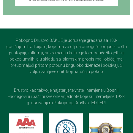
Pokopno Društvo BAKIJE je udruženje građana sa 100-
godišnjom tradicijom, koje ima za cilj da omogući i organizira što
pristojniji, kulturniji, suvremeniji i koliko je to moguće što jeftiniji
pokop umrlih, a u skladu sa islamskim propisima i običajima,
preuzimajući pri tom potpunu brigu oko dženaze i poštivajući
volju i zahtjeve onih koji naručuju pokop.
Društvo kao takvo je najstarije te vrste i namjene u Bosni i
Hercegovini i baštini sve one vrijednote koje su utemeljene 1923.
g. osnivanjem Pokopnog Društva JEDILERI.