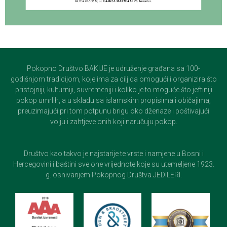
Pokopno Društvo BAKIJE je udruženje građana sa 100-
godišnjom tradicijom, koje ima za cilj da omogući i organizira što
pristojniji, kulturniji, suvremeniji i koliko je to moguće što jeftiniji
pokop umrlih, a u skladu sa islamskim propisima i običajima,
preuzimajući pri tom potpunu brigu oko dženaze i poštivajući
volju i zahtjeve onih koji naručuju pokop.
Društvo kao takvo je najstarije te vrste i namjene u Bosni i
Hercegovini i baštini sve one vrijednote koje su utemeljene 1923.
g. osnivanjem Pokopnog Društva JEDILERI.