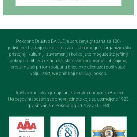
Pokopno Društvo BAKIJE je udruženje građana sa 100-
godišnjom tradicijom, koje ima za cilj da omogući i organizira što
pristojniji, kulturniji, suvremeniji i koliko je to moguće što jeftiniji
pokop umrlih, a u skladu sa islamskim propisima i običajima,
preuzimajući pri tom potpunu brigu oko dženaze i poštivajući
volju i zahtjeve onih koji naručuju pokop.
Društvo kao takvo je najstarije te vrste i namjene u Bosni i
Hercegovini i baštini sve one vrijednote koje su utemeljene 1923.
g. osnivanjem Pokopnog Društva JEDILERI.