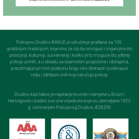
Pokopno Društvo BAKIJE je udruženje građana sa 100-
godišnjom tradicijom, koje ima za cilj da omogući i organizira što
pristojniji, kulturniji, suvremeniji i koliko je to moguće što jeftiniji
pokop umrlih, a u skladu sa islamskim propisima i običajima,
preuzimajući pri tom potpunu brigu oko dženaze i poštivajući
volju i zahtjeve onih koji naručuju pokop.
Društvo kao takvo je najstarije te vrste i namjene u Bosni i
Hercegovini i baštini sve one vrijednote koje su utemeljene 1923.
g. osnivanjem Pokopnog Društva JEDILERI.