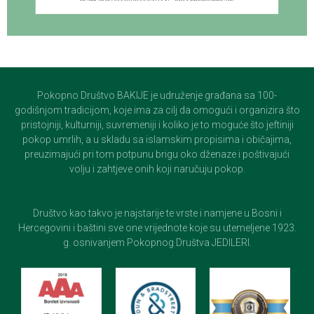
Pokopno Društvo BAKIJE je udruženje građana sa 100-
godišnjom tradicijom, koje ima za cilj da omogući i organizira što
pristojniji, kulturniji, suvremeniji i koliko je to moguće što jeftiniji
pokop umrlih, a u skladu sa islamskim propisima i običajima,
preuzimajući pri tom potpunu brigu oko dženaze i poštivajući
volju i zahtjeve onih koji naručuju pokop.
Društvo kao takvo je najstarije te vrste i namjene u Bosni i
Hercegovini i baštini sve one vrijednote koje su utemeljene 1923.
g. osnivanjem Pokopnog Društva JEDILERI.