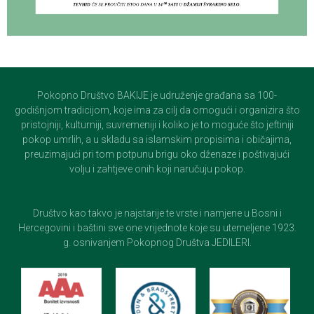
Pokopno Društvo BAKIJE je udruženje građana sa 100-
godišnjom tradicijom, koje ima za cilj da omogući i organizira što
pristojniji, kulturniji, suvremeniji i koliko je to moguće što jeftiniji
pokop umrlih, a u skladu sa islamskim propisima i običajima,
preuzimajući pri tom potpunu brigu oko dženaze i poštivajući
volju i zahtjeve onih koji naručuju pokop.
Društvo kao takvo je najstarije te vrste i namjene u Bosni i
Hercegovini i baštini sve one vrijednote koje su utemeljene 1923.
g. osnivanjem Pokopnog Društva JEDILERI.