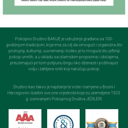
Pokopno Društvo BAKIJE je udruženje građana sa 100-
godišnjom tradicijom, koje ima za cilj da omogući i organizira što
pristojniji, kulturniji, suvremeniji i koliko je to moguće što jeftiniji
pokop umrlih, a u skladu sa islamskim propisima i običajima,
preuzimajući pri tom potpunu brigu oko dženaze i poštivajući
volju i zahtjeve onih koji naručuju pokop.
Društvo kao takvo je najstarije te vrste i namjene u Bosni i
Hercegovini i baštini sve one vrijednote koje su utemeljene 1923.
g. osnivanjem Pokopnog Društva JEDILERI.