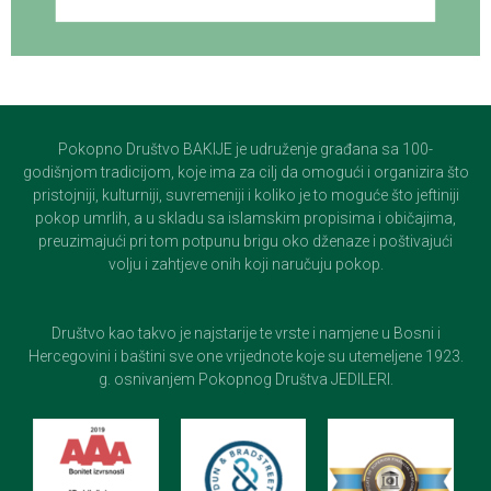
Pokopno Društvo BAKIJE je udruženje građana sa 100-
godišnjom tradicijom, koje ima za cilj da omogući i organizira što
pristojniji, kulturniji, suvremeniji i koliko je to moguće što jeftiniji
pokop umrlih, a u skladu sa islamskim propisima i običajima,
preuzimajući pri tom potpunu brigu oko dženaze i poštivajući
volju i zahtjeve onih koji naručuju pokop.
Društvo kao takvo je najstarije te vrste i namjene u Bosni i
Hercegovini i baštini sve one vrijednote koje su utemeljene 1923.
g. osnivanjem Pokopnog Društva JEDILERI.