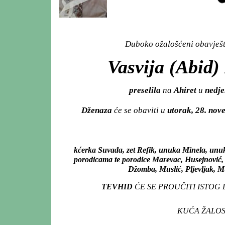
Duboko ožalošćeni obavješta
Vasvija (Abid)
preselila
na
Ahiret
u
nedje
Dženaza
će se obaviti u
utorak, 28. no
kćerka Suvada, zet Refik, unuka Minela, unuk A
porodicama te porodice Marevac, Husejnović, 
Džomba, Muslić, Pljevljak, Mu
TEVHID
ĆE SE PROUČITI ISTOG
KUĆA ŽALOST