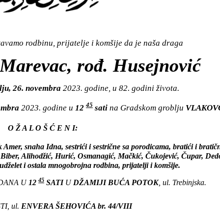
vamo rodbinu, prijatelje i komšije da je naša draga
 Marevac, rođ. Husejnović
lju, 26. novembra
2023. godine, u 82. godini života.
45
vembra
2023. godine u
12
sati
na Gradskom groblju
VLAKOV
O Ž A L O Š Ć E N I:
mer, snaha Idna, sestrići i sestrične sa porodicama, bratići i bratič
Biber, Alihodžić, Hurić, Osmanagić, Mačkić, Čukojević, Čupar, Dedo
dželet i ostala mnogobrojna rodbina, prijatelji i komšije.
45
 DANA U
12
SATI
U
DŽAMIJI BUĆA POTOK
, ul. Trebinjska.
I, ul.
ENVERA ŠEHOVIĆA br. 44/VIII