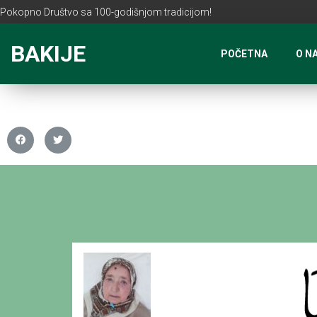
Pokopno Društvo sa 100-godišnjom tradicijom!
BAKIJE
POČETNA
O N