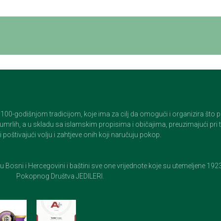
godišnjom tradicijom, koje ima za cilj da omogući i organizira što pristo
op umrlih, a u skladu sa islamskim propisima i običajima, preuzimajući pr
 poštivajući volju i zahtjeve onih koji naručuju pokop.
e u Bosni i Hercegovini i baštini sve one vrijednote koje su utemeljene 19
Pokopnog Društva JEDILERI.