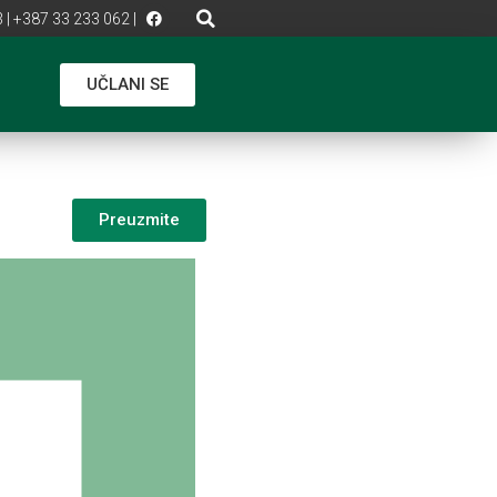
 | +387 33 233 062 |
UČLANI SE
Preuzmite