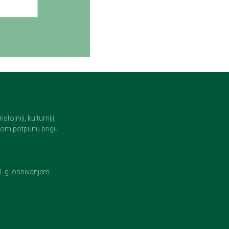
jniji, kulturniji,
i tom potpunu brigu
23. g. osnivanjem