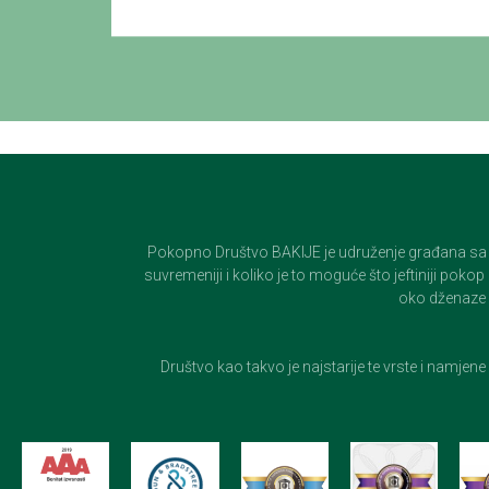
Pokopno Društvo BAKIJE je udruženje građana sa 100-
suvremeniji i koliko je to moguće što jeftiniji pok
oko dženaze i
Društvo kao takvo je najstarije te vrste i namjen