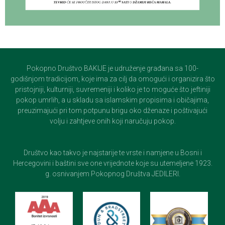
Pokopno Društvo BAKIJE je udruženje građana sa 100-
godišnjom tradicijom, koje ima za cilj da omogući i organizira što
pristojniji, kulturniji, suvremeniji i koliko je to moguće što jeftiniji
pokop umrlih, a u skladu sa islamskim propisima i običajima,
preuzimajući pri tom potpunu brigu oko dženaze i poštivajući
volju i zahtjeve onih koji naručuju pokop.
Društvo kao takvo je najstarije te vrste i namjene u Bosni i
Hercegovini i baštini sve one vrijednote koje su utemeljene 1923.
g. osnivanjem Pokopnog Društva JEDILERI.