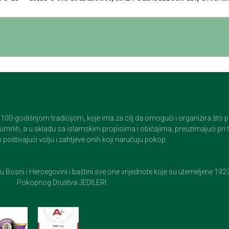
godišnjom tradicijom, koje ima za cilj da omogući i organizira što pristo
op umrlih, a u skladu sa islamskim propisima i običajima, preuzimajući pr
 poštivajući volju i zahtjeve onih koji naručuju pokop.
e u Bosni i Hercegovini i baštini sve one vrijednote koje su utemeljene 19
Pokopnog Društva JEDILERI.