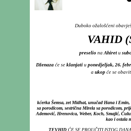
Duboko ožalošćeni obavješt
VAHID 
preselio
na
Ahiret
u
subo
Dženaza
će se
klanjati
u
ponedjeljak, 26. fe
a
ukop
će se obavit
kćerka Šemsa, zet Midhat, unučad Hana i Emin, b
sa porodicom, sestrična Mirela sa porodicom, pri
Ademović, Hrenovica, Weber, Koch, Smajić, Ćulumar
kao i ostala 
TEVHID
ĆE SE PROUČITI ISTOG DAN