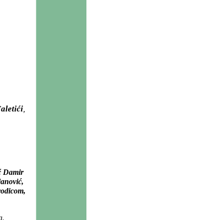
aletići
,
ić Damir
janović,
rodicom,
a.