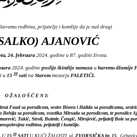
avamo rodbinu, prijatelje i komšije da je naš dragi
(SALKO) AJANOVIĆ
tu, 24. februara
2024. godine u 87. godini života.
bruara
2024. godine
poslije ikindije namaza
u
haremu džamije F
30
i u
15
sati
na
Starom
mezarju
FALETIĆI.
O Ž A L O Š Ć E N I:
rat Fuad sa porodicom, sestre Bisera i Halida sa porodicama, sestr
ja Behija sa porodicom, svastika Mirsada sa porodicom, te porodice A
ević, Tukić, Stroil, Butmir, Čengić, Mirojević, prijatelj Bole sa po
mnogobrojna rodbina, prijatelji i komšije.
30
A U
15
SATI
U KUĆI ŽALOSTI, ul.
ZVORNIČKA br. 15
., Grbavic