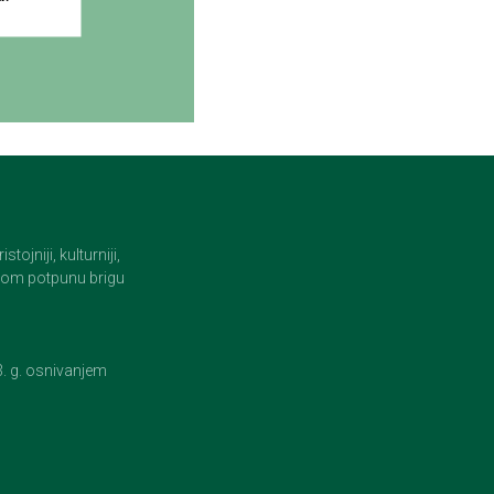
jniji, kulturniji,
i tom potpunu brigu
23. g. osnivanjem