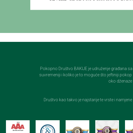
Pokopno Društvo BAKIJE je udruženje građana sa 100-
suvremeniji i koliko je to moguće što jeftiniji pok
oko dženaze i
Društvo kao takvo je najstarije te vrste i namjen