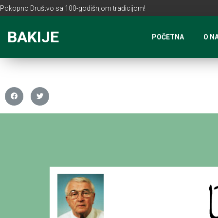
Pokopno Društvo sa 100-godišnjom tradicijom!
BAKIJE
POČETNA
O N