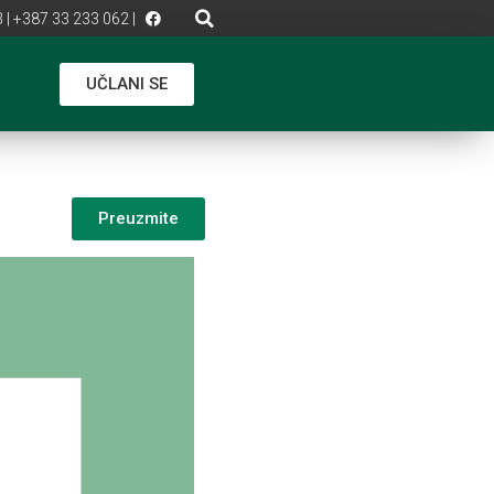
 | +387 33 233 062 |
UČLANI SE
Preuzmite