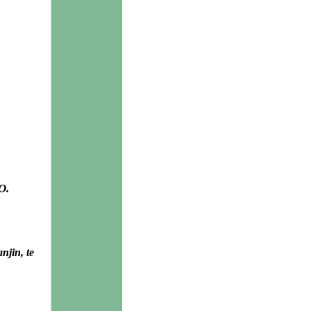
O.
njin, te