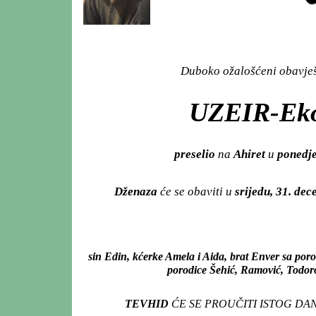
Duboko ožalošćeni obavješt
UZEIR-Ek
preselio
na
Ahiret
u
ponedje
Dženaza
će se obaviti u
srijedu, 31. de
sin Edin, kćerke Amela i Aida, brat Enver sa po
porodice Šehić, Ramović, Todorovi
TEVHID
ĆE SE PROUČITI ISTOG DA