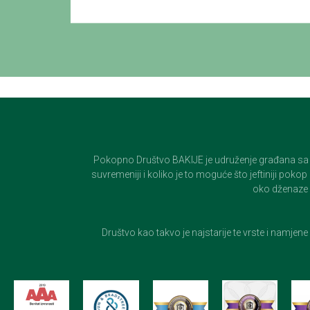
Pokopno Društvo BAKIJE je udruženje građana sa 100-
suvremeniji i koliko je to moguće što jeftiniji pok
oko dženaze i
Društvo kao takvo je najstarije te vrste i namjen