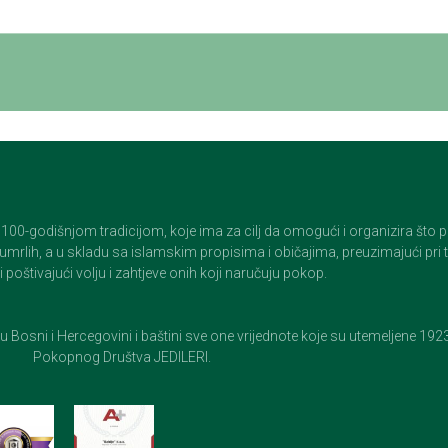
godišnjom tradicijom, koje ima za cilj da omogući i organizira što pristo
op umrlih, a u skladu sa islamskim propisima i običajima, preuzimajući pr
 poštivajući volju i zahtjeve onih koji naručuju pokop.
e u Bosni i Hercegovini i baštini sve one vrijednote koje su utemeljene 19
Pokopnog Društva JEDILERI.