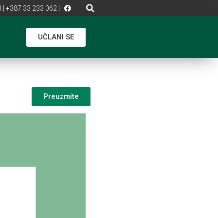
 | +387 33 233 062 |
UČLANI SE
Preuzmite