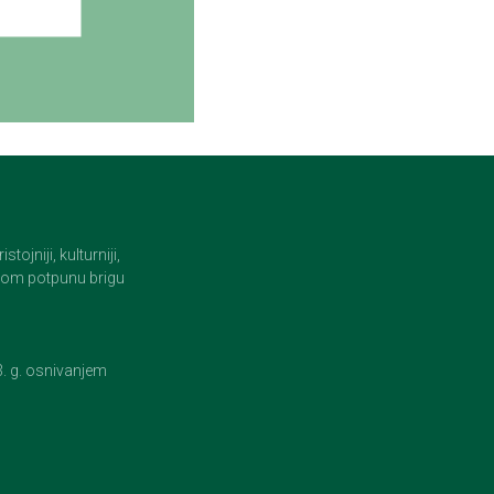
jniji, kulturniji,
i tom potpunu brigu
23. g. osnivanjem