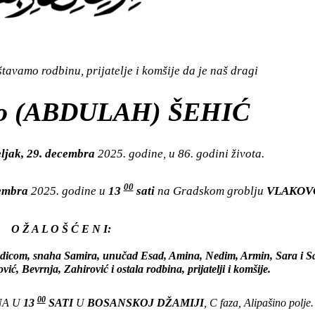
avamo rodbinu, prijatelje i komšije da je naš dragi
o (ABDULAH) ŠEHIĆ
ljak, 29. decembra
2025. godine, u 86. godini života.
00
cembra
2025. godine u
13
sati
na Gradskom groblju
VLAKOV
O Ž A L O Š Ć E N I:
rodicom, snaha Samira, unučad Esad, Amina, Nedim, Armin, Sara i Sa
ć, Bevrnja, Zahirović i ostala rodbina, prijatelji i komšije.
00
NA U
13
SATI
U
BOSANSKOJ DŽAMIJI
, C faza, Alipašino polje.