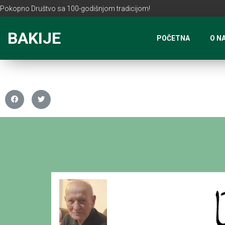
Pokopno Društvo sa 100-godišnjom tradicijom!
BAKIJE
POČETNA
O N