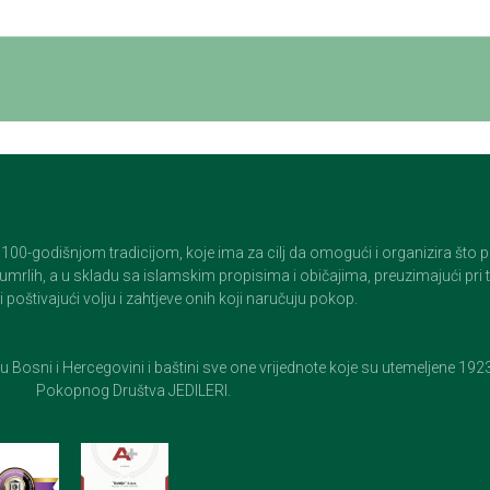
godišnjom tradicijom, koje ima za cilj da omogući i organizira što pristo
op umrlih, a u skladu sa islamskim propisima i običajima, preuzimajući pr
 poštivajući volju i zahtjeve onih koji naručuju pokop.
e u Bosni i Hercegovini i baštini sve one vrijednote koje su utemeljene 19
Pokopnog Društva JEDILERI.