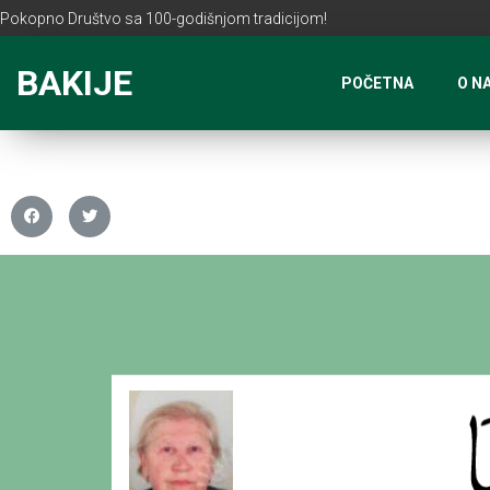
Pokopno Društvo sa 100-godišnjom tradicijom!
BAKIJE
POČETNA
O N