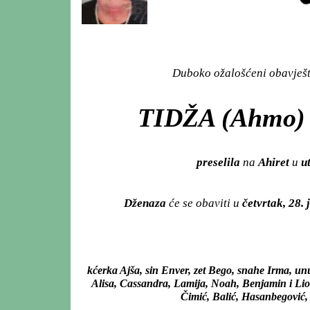
Duboko ožalošćeni obavješta
TIDŽA (Ahmo)
preselila
na
Ahiret
u
ut
Dženaza
će se obaviti u
četvrtak, 28. 
kćerka Ajša, sin Enver, zet Bego, snahe Irma, 
Alisa, Cassandra, Lamija, Noah, Benjamin i Lio
Čimić, Balić, Hasanbegović, P