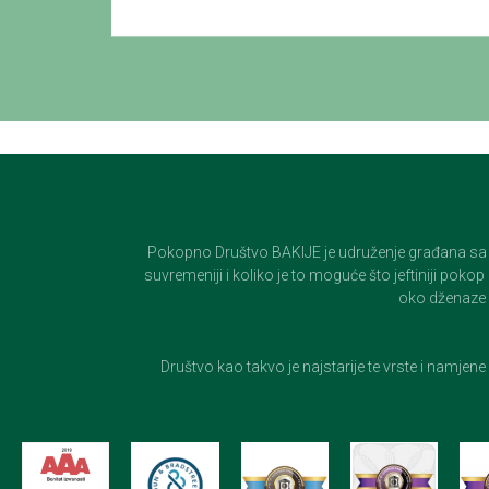
Pokopno Društvo BAKIJE je udruženje građana sa 100-
suvremeniji i koliko je to moguće što jeftiniji pok
oko dženaze i
Društvo kao takvo je najstarije te vrste i namjen