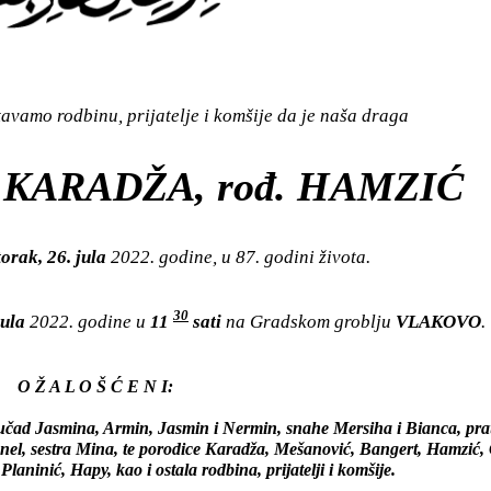
vamo rodbinu, prijatelje i komšije da je naša draga
 KARADŽA, rođ. HAMZIĆ
orak, 26. jula
2022. godine, u 87. godini života.
30
jula
2022. godine u
11
sati
na Gradskom groblju
VLAKOVO
.
O Ž A L O Š Ć E N I:
unučad Jasmina, Armin, Jasmin i Nermin, snahe Mersiha i Bianca, p
nel, sestra Mina, te porodice Karadža, Mešanović, Bangert, Hamzić,
laninić, Hapy, kao i ostala rodbina, prijatelji i komšije.