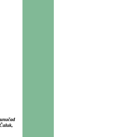
raunučad
 Čaluk,