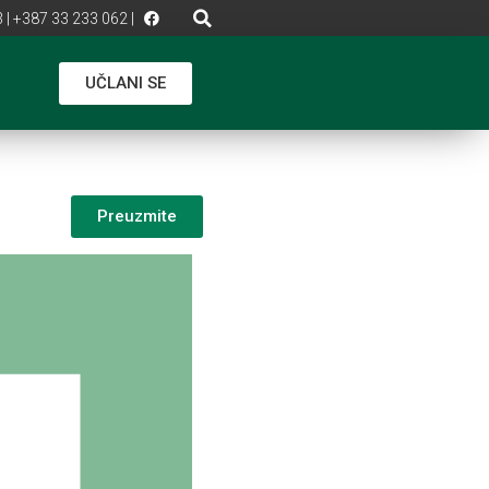
 | +387 33 233 062 |
UČLANI SE
Preuzmite