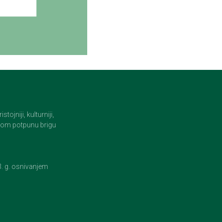
jniji, kulturniji,
i tom potpunu brigu
23. g. osnivanjem