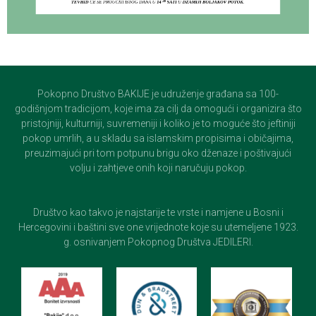
Pokopno Društvo BAKIJE je udruženje građana sa 100-
godišnjom tradicijom, koje ima za cilj da omogući i organizira što
pristojniji, kulturniji, suvremeniji i koliko je to moguće što jeftiniji
pokop umrlih, a u skladu sa islamskim propisima i običajima,
preuzimajući pri tom potpunu brigu oko dženaze i poštivajući
volju i zahtjeve onih koji naručuju pokop.
Društvo kao takvo je najstarije te vrste i namjene u Bosni i
Hercegovini i baštini sve one vrijednote koje su utemeljene 1923.
g. osnivanjem Pokopnog Društva JEDILERI.