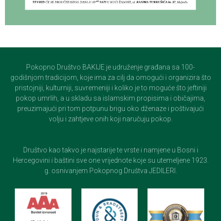
Pokopno Društvo BAKIJE je udruženje građana sa 100-
godišnjom tradicijom, koje ima za cilj da omogući i organizira što
pristojniji, kulturniji, suvremeniji i koliko je to moguće što jeftiniji
pokop umrlih, a u skladu sa islamskim propisima i običajima,
preuzimajući pri tom potpunu brigu oko dženaze i poštivajući
volju i zahtjeve onih koji naručuju pokop.
Društvo kao takvo je najstarije te vrste i namjene u Bosni i
Hercegovini i baštini sve one vrijednote koje su utemeljene 1923.
g. osnivanjem Pokopnog Društva JEDILERI.