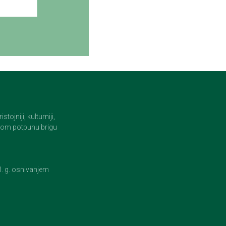
jniji, kulturniji,
i tom potpunu brigu
23. g. osnivanjem