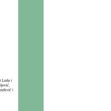
 Laila i
ljović,
ušević i