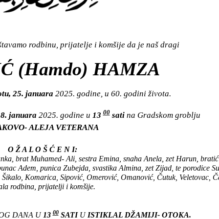
avamo rodbinu, prijatelje i komšije da je naš dragi
Ć (Hamdo) HAMZA
tu, 25. januara
2025. godine, u 60. godini života.
00
28. januara
2025. godine u
13
sati
na Gradskom groblju
AKOVO- ALEJA VETERANA
O Ž A L O Š Ć E N I:
ka, brat Muhamed- Ali, sestra Emina, snaha Anela, zet Harun, bratići
punac Adem, punica Zubejda, svastika Almina, zet Zijad, te porodice Su
 Šikalo, Komarica, Sipović, Omerović, Omanović, Čutuk, Veletovac, Ča
ala rodbina, prijatelji i komšije.
00
TOG DANA U
13
SATI
U
ISTIKLAL DŽAMIJI- OTOKA.