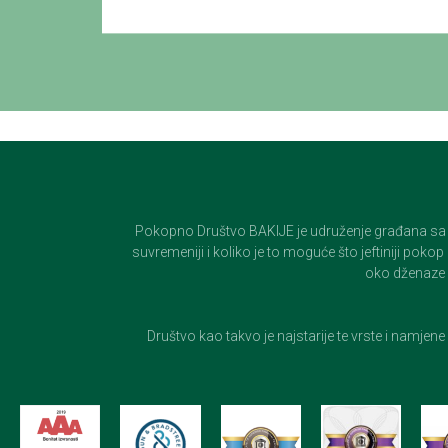
Pokopno Društvo BAKIJE je udruženje građana sa 100-
suvremeniji i koliko je to moguće što jeftiniji pok
oko dženaze i
Društvo kao takvo je najstarije te vrste i namjen