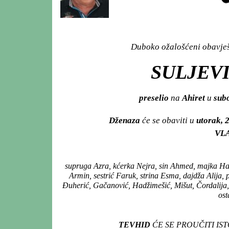
Duboko ožalošćeni obavješt
SULJEVI
preselio
na
Ahiret
u
subo
Dženaza
će se obaviti u
utorak, 
VL
supruga Azra, kćerka Nejra, sin Ahmed, majka Han
Armin, sestrić Faruk, strina Esma, dajdža Alija, 
Đuherić, Gačanović, Hadžimešić, Mišut, Čordalija,
ost
TEVHID
ĆE SE PROUČITI IS