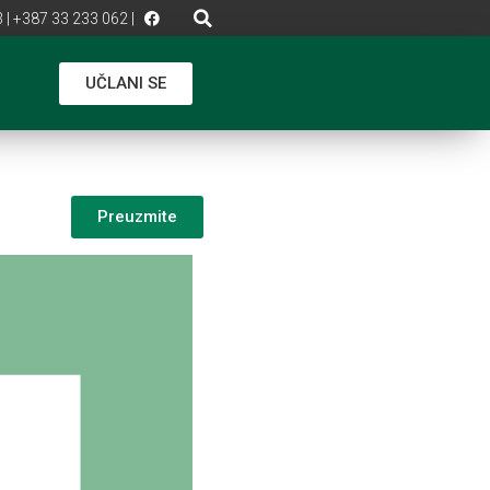
 | +387 33 233 062 |
UČLANI SE
Preuzmite