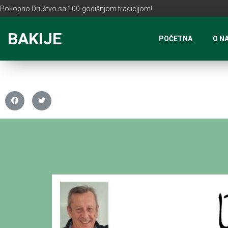
Pokopno Društvo sa 100-godišnjom tradicijom!
BAKIJE
POČETNA
O N