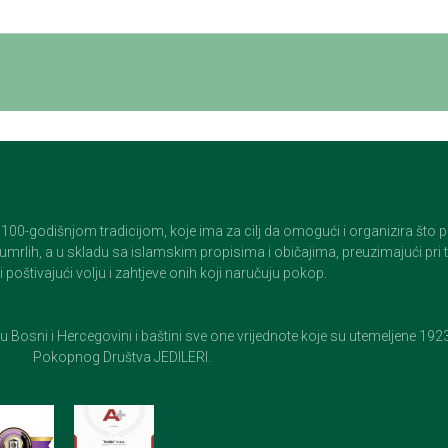
godišnjom tradicijom, koje ima za cilj da omogući i organizira što pristo
op umrlih, a u skladu sa islamskim propisima i običajima, preuzimajući pr
 poštivajući volju i zahtjeve onih koji naručuju pokop.
e u Bosni i Hercegovini i baštini sve one vrijednote koje su utemeljene 19
Pokopnog Društva JEDILERI.