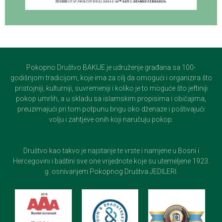
Pokopno Društvo BAKIJE je udruženje građana sa 100-
godišnjom tradicijom, koje ima za cilj da omogući i organizira što
pristojniji, kulturniji, suvremeniji i koliko je to moguće što jeftiniji
pokop umrlih, a u skladu sa islamskim propisima i običajima,
preuzimajući pri tom potpunu brigu oko dženaze i poštivajući
volju i zahtjeve onih koji naručuju pokop.
Društvo kao takvo je najstarije te vrste i namjene u Bosni i
Hercegovini i baštini sve one vrijednote koje su utemeljene 1923.
g. osnivanjem Pokopnog Društva JEDILERI.