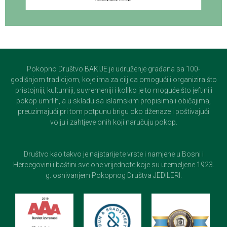
Pokopno Društvo BAKIJE je udruženje građana sa 100-
godišnjom tradicijom, koje ima za cilj da omogući i organizira što
pristojniji, kulturniji, suvremeniji i koliko je to moguće što jeftiniji
pokop umrlih, a u skladu sa islamskim propisima i običajima,
preuzimajući pri tom potpunu brigu oko dženaze i poštivajući
volju i zahtjeve onih koji naručuju pokop.
Društvo kao takvo je najstarije te vrste i namjene u Bosni i
Hercegovini i baštini sve one vrijednote koje su utemeljene 1923.
g. osnivanjem Pokopnog Društva JEDILERI.