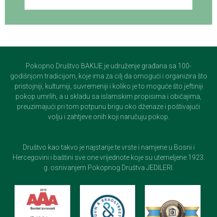
Pokopno Društvo BAKIJE je udruženje građana sa 100-
godišnjom tradicijom, koje ima za cilj da omogući i organizira što
pristojniji, kulturniji, suvremeniji i koliko je to moguće što jeftiniji
pokop umrlih, a u skladu sa islamskim propisima i običajima,
preuzimajući pri tom potpunu brigu oko dženaze i poštivajući
volju i zahtjeve onih koji naručuju pokop.
Društvo kao takvo je najstarije te vrste i namjene u Bosni i
Hercegovini i baštini sve one vrijednote koje su utemeljene 1923.
g. osnivanjem Pokopnog Društva JEDILERI.