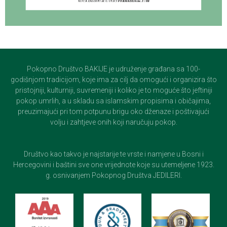
Pokopno Društvo BAKIJE je udruženje građana sa 100-
godišnjom tradicijom, koje ima za cilj da omogući i organizira što
pristojniji, kulturniji, suvremeniji i koliko je to moguće što jeftiniji
pokop umrlih, a u skladu sa islamskim propisima i običajima,
preuzimajući pri tom potpunu brigu oko dženaze i poštivajući
volju i zahtjeve onih koji naručuju pokop.
Društvo kao takvo je najstarije te vrste i namjene u Bosni i
Hercegovini i baštini sve one vrijednote koje su utemeljene 1923.
g. osnivanjem Pokopnog Društva JEDILERI.