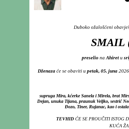
Duboko ožalošćeni obavješt
SMAIL 
preselio
na
Ahiret
u
sri
Dženaza
će se obaviti u
petak, 05. juna
2026
supruga Mira, kćerke Sanela i Mirela, brat Mir
Dejan, unuka Tijana, praunuk Veljko, sestrić Ned
Đozo, Tiner, Rujanac, kao i ostala
TEVHID
ĆE SE PROUČITI ISTOG 
KUĆA ŽAL