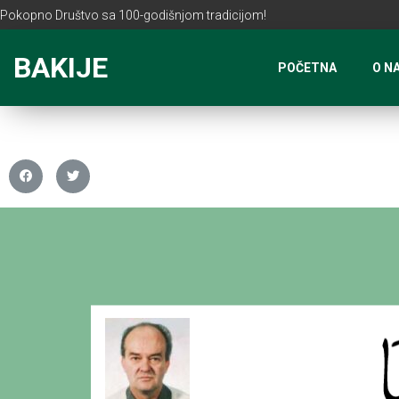
Pokopno Društvo sa 100-godišnjom tradicijom!
BAKIJE
POČETNA
O N