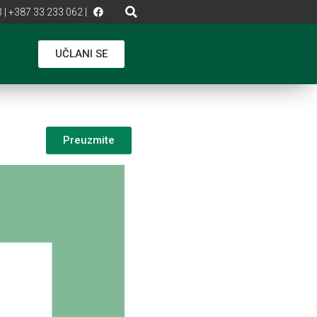
 | +387 33 233 062 |
UČLANI SE
Preuzmite