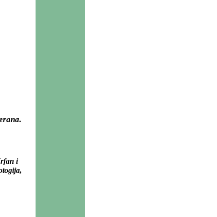
erana.
rfan i
togija,