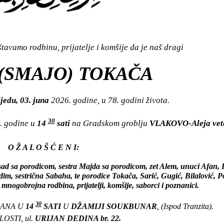
avamo rodbinu, prijatelje i komšije da je naš dragi
(SMAJO) TOKAČA
jedu, 03. juna
2026. godine, u 78. godini života.
30
. godine u
14
sati
na Gradskom groblju
VLAKOVO-Aleja vet
O Ž A L O Š Ć E N I:
sad sa porodicom, sestra Majda sa porodicom, zet Alem, unuci Afan, I
im, sestrična Sabaha, te porodice Tokača, Sarić, Gugić, Bilalović, Po
 mnogobrojna rodbina, prijatelji, komšije, saborci i poznanici.
30
DANA U
14
SATI
U
DŽAMIJI SOUKBUNAR
, (Ispod Tranzita).
OSTI, ul.
URIJAN DEDINA br. 22.