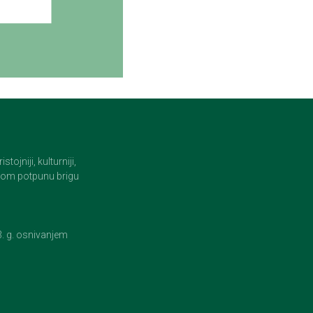
jniji, kulturniji,
i tom potpunu brigu
23. g. osnivanjem