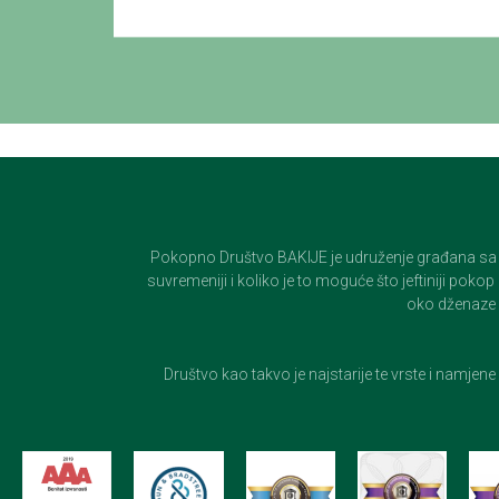
Pokopno Društvo BAKIJE je udruženje građana sa 100-
suvremeniji i koliko je to moguće što jeftiniji pok
oko dženaze i
Društvo kao takvo je najstarije te vrste i namjen