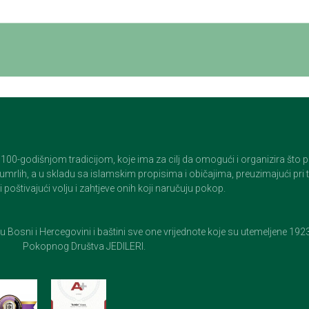
godišnjom tradicijom, koje ima za cilj da omogući i organizira što pristo
op umrlih, a u skladu sa islamskim propisima i običajima, preuzimajući pr
 poštivajući volju i zahtjeve onih koji naručuju pokop.
e u Bosni i Hercegovini i baštini sve one vrijednote koje su utemeljene 19
Pokopnog Društva JEDILERI.