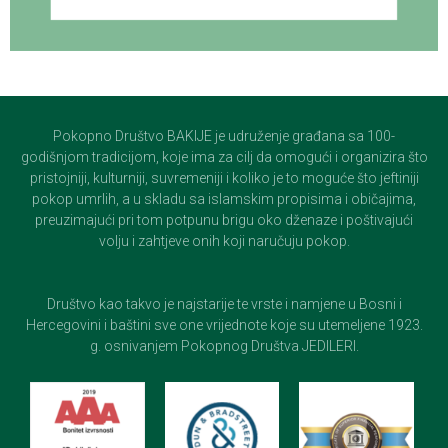
Pokopno Društvo BAKIJE je udruženje građana sa 100-
godišnjom tradicijom, koje ima za cilj da omogući i organizira što
pristojniji, kulturniji, suvremeniji i koliko je to moguće što jeftiniji
pokop umrlih, a u skladu sa islamskim propisima i običajima,
preuzimajući pri tom potpunu brigu oko dženaze i poštivajući
volju i zahtjeve onih koji naručuju pokop.
Društvo kao takvo je najstarije te vrste i namjene u Bosni i
Hercegovini i baštini sve one vrijednote koje su utemeljene 1923.
g. osnivanjem Pokopnog Društva JEDILERI.