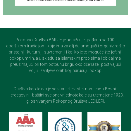
Pokopno Društvo BAKIJE je udruženje građana sa 100-
godišnjom tradicijom, koje ima za cilj da omogući i organizira što
pristojniji, kulturniji, suvremeniji i koliko je to moguće što jeftiniji
pokop umrlih, a u skladu sa islamskim propisima i običajima,
preuzimajući pri tom potpunu brigu oko dženaze i poštivajući
volju i zahtjeve onih koji naručuju pokop.
Društvo kao takvo je najstarije te vrste i namjene u Bosni i
Hercegovini i baštini sve one vrijednote koje su utemeljene 1923.
g. osnivanjem Pokopnog Društva JEDILERI.