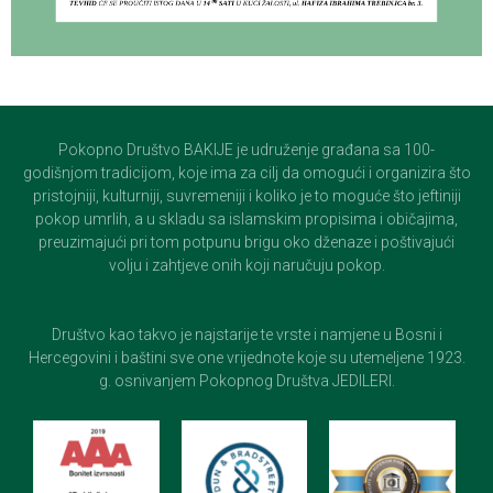
Pokopno Društvo BAKIJE je udruženje građana sa 100-
godišnjom tradicijom, koje ima za cilj da omogući i organizira što
pristojniji, kulturniji, suvremeniji i koliko je to moguće što jeftiniji
pokop umrlih, a u skladu sa islamskim propisima i običajima,
preuzimajući pri tom potpunu brigu oko dženaze i poštivajući
volju i zahtjeve onih koji naručuju pokop.
Društvo kao takvo je najstarije te vrste i namjene u Bosni i
Hercegovini i baštini sve one vrijednote koje su utemeljene 1923.
g. osnivanjem Pokopnog Društva JEDILERI.