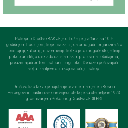
Pokopno Društvo BAKIJE je udruženje građana sa 100-
godišnjom tradicijom, koje ima za cilj da omogući i organizira što
pristojniji, kulturniji, suvremeniji i koliko je to moguće što jeftiniji
pokop umrlih, a u skladu sa islamskim propisima i običajima,
preuzimajući pri tom potpunu brigu oko dženaze i poštivajući
volju i zahtjeve onih koji naručuju pokop.
Društvo kao takvo je najstarije te vrste i namjene u Bosni i
Hercegovini i baštini sve one vrijednote koje su utemeljene 1923.
g. osnivanjem Pokopnog Društva JEDILERI.