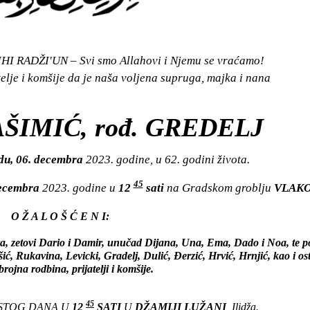
I RADŽI'UN – Svi smo Allahovi i Njemu se vraćamo!
elje i komšije da je naša voljena supruga, majka i nana
ŠIMIĆ, rođ. GREDELJ
du, 06. decembra
2023. godine, u 62. godini života.
45
decembra
2023. godine u
12
sati
na Gradskom groblju
VLAK
O Ž A L O Š Ć E N I:
ra, zetovi Dario i Damir, unučad Dijana, Una, Ema, Dado i Noa, te p
ć, Rukavina, Levicki, Gradelj, Dulić, Đerzić, Hrvić, Hrnjić, kao i os
ojna rodbina, prijatelji i komšije.
45
ISTOG DANA U
12
SATI
U
DŽAMIJI LUŽANI
, Ilidža.