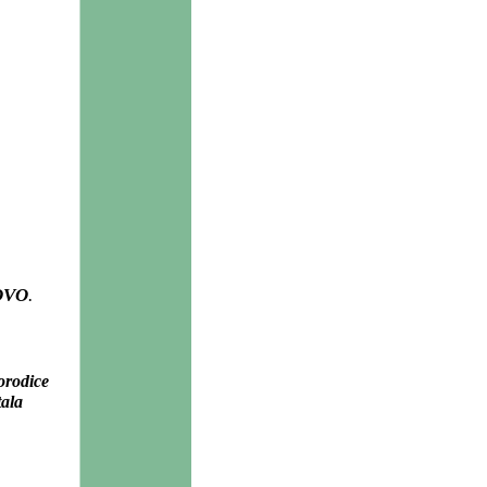
OVO
.
orodice
tala