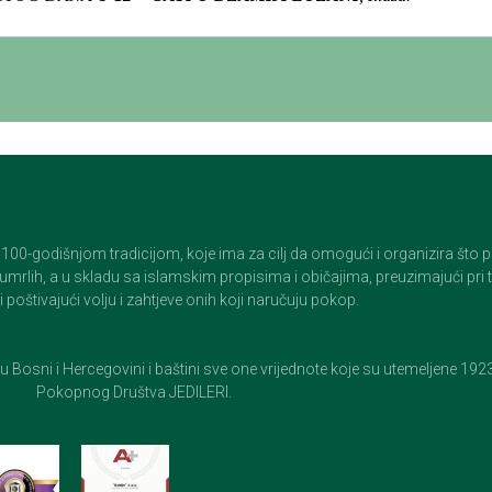
godišnjom tradicijom, koje ima za cilj da omogući i organizira što pristo
op umrlih, a u skladu sa islamskim propisima i običajima, preuzimajući pr
 poštivajući volju i zahtjeve onih koji naručuju pokop.
e u Bosni i Hercegovini i baštini sve one vrijednote koje su utemeljene 19
Pokopnog Društva JEDILERI.