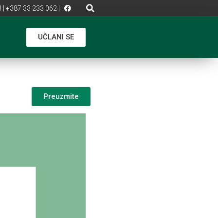
 | +387 33 233 062 |
UČLANI SE
Preuzmite