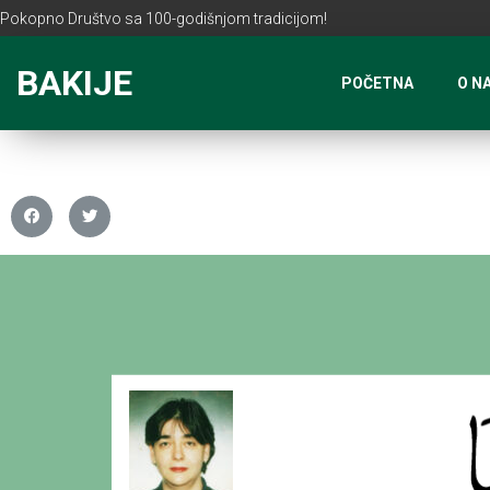
Pokopno Društvo sa 100-godišnjom tradicijom!
BAKIJE
POČETNA
O N