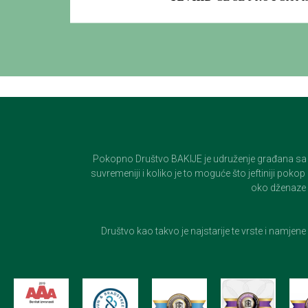
Pokopno Društvo BAKIJE je udruženje građana sa 100-
suvremeniji i koliko je to moguće što jeftiniji pok
oko dženaze i
Društvo kao takvo je najstarije te vrste i namjen