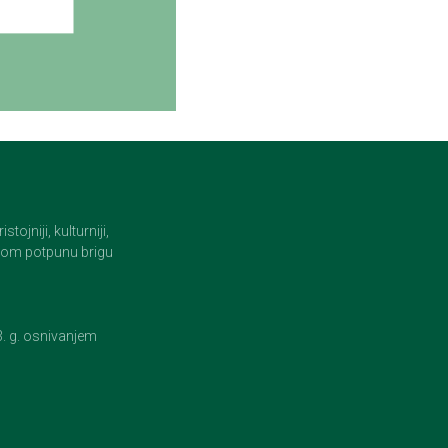
jniji, kulturniji,
i tom potpunu brigu
23. g. osnivanjem