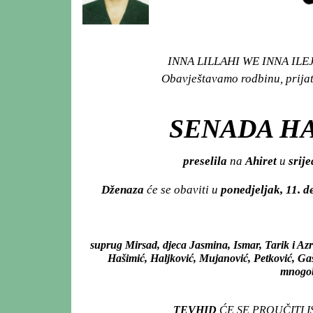
INNA LILLAHI WE INNA ILEJH
Obavještavamo rodbinu, prijat
SENADA HA
preselila
na
Ahiret
u
srije
Dženaza
će se obaviti u
ponedjeljak, 11. 
suprug Mirsad, djeca Jasmina, Ismar, Tarik i Az
Hašimić, Haljković, Mujanović, Petković, Gaši
mnogobr
TEVHID
ĆE SE PROUČITI 