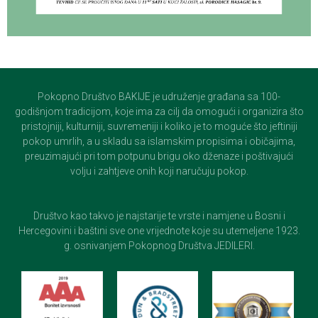
Pokopno Društvo BAKIJE je udruženje građana sa 100-
godišnjom tradicijom, koje ima za cilj da omogući i organizira što
pristojniji, kulturniji, suvremeniji i koliko je to moguće što jeftiniji
pokop umrlih, a u skladu sa islamskim propisima i običajima,
preuzimajući pri tom potpunu brigu oko dženaze i poštivajući
volju i zahtjeve onih koji naručuju pokop.
Društvo kao takvo je najstarije te vrste i namjene u Bosni i
Hercegovini i baštini sve one vrijednote koje su utemeljene 1923.
g. osnivanjem Pokopnog Društva JEDILERI.