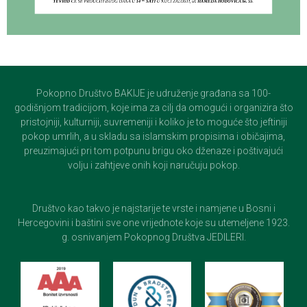
Pokopno Društvo BAKIJE je udruženje građana sa 100-
godišnjom tradicijom, koje ima za cilj da omogući i organizira što
pristojniji, kulturniji, suvremeniji i koliko je to moguće što jeftiniji
pokop umrlih, a u skladu sa islamskim propisima i običajima,
preuzimajući pri tom potpunu brigu oko dženaze i poštivajući
volju i zahtjeve onih koji naručuju pokop.
Društvo kao takvo je najstarije te vrste i namjene u Bosni i
Hercegovini i baštini sve one vrijednote koje su utemeljene 1923.
g. osnivanjem Pokopnog Društva JEDILERI.