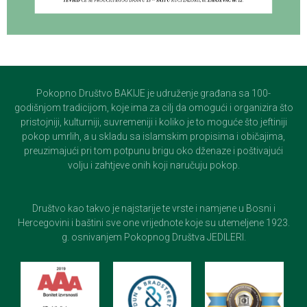
Pokopno Društvo BAKIJE je udruženje građana sa 100-
godišnjom tradicijom, koje ima za cilj da omogući i organizira što
pristojniji, kulturniji, suvremeniji i koliko je to moguće što jeftiniji
pokop umrlih, a u skladu sa islamskim propisima i običajima,
preuzimajući pri tom potpunu brigu oko dženaze i poštivajući
volju i zahtjeve onih koji naručuju pokop.
Društvo kao takvo je najstarije te vrste i namjene u Bosni i
Hercegovini i baštini sve one vrijednote koje su utemeljene 1923.
g. osnivanjem Pokopnog Društva JEDILERI.