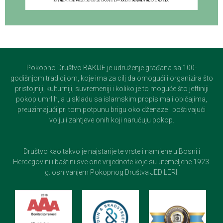
Pokopno Društvo BAKIJE je udruženje građana sa 100-
godišnjom tradicijom, koje ima za cilj da omogući i organizira što
pristojniji, kulturniji, suvremeniji i koliko je to moguće što jeftiniji
pokop umrlih, a u skladu sa islamskim propisima i običajima,
preuzimajući pri tom potpunu brigu oko dženaze i poštivajući
volju i zahtjeve onih koji naručuju pokop.
Društvo kao takvo je najstarije te vrste i namjene u Bosni i
Hercegovini i baštini sve one vrijednote koje su utemeljene 1923.
g. osnivanjem Pokopnog Društva JEDILERI.