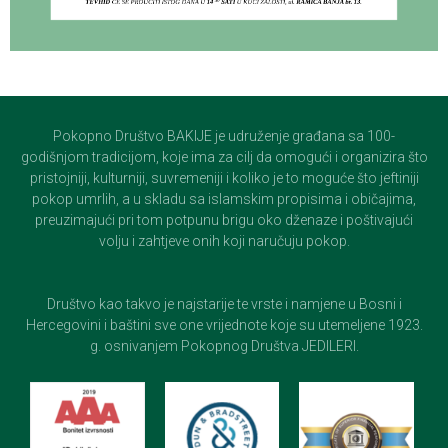
Pokopno Društvo BAKIJE je udruženje građana sa 100-
godišnjom tradicijom, koje ima za cilj da omogući i organizira što
pristojniji, kulturniji, suvremeniji i koliko je to moguće što jeftiniji
pokop umrlih, a u skladu sa islamskim propisima i običajima,
preuzimajući pri tom potpunu brigu oko dženaze i poštivajući
volju i zahtjeve onih koji naručuju pokop.
Društvo kao takvo je najstarije te vrste i namjene u Bosni i
Hercegovini i baštini sve one vrijednote koje su utemeljene 1923.
g. osnivanjem Pokopnog Društva JEDILERI.