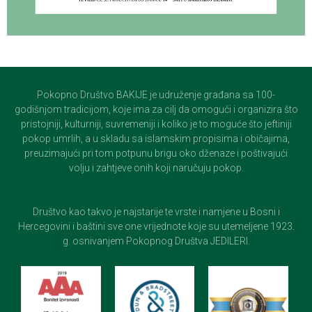
Pokopno Društvo BAKIJE je udruženje građana sa 100-
godišnjom tradicijom, koje ima za cilj da omogući i organizira što
pristojniji, kulturniji, suvremeniji i koliko je to moguće što jeftiniji
pokop umrlih, a u skladu sa islamskim propisima i običajima,
preuzimajući pri tom potpunu brigu oko dženaze i poštivajući
volju i zahtjeve onih koji naručuju pokop.
Društvo kao takvo je najstarije te vrste i namjene u Bosni i
Hercegovini i baštini sve one vrijednote koje su utemeljene 1923.
g. osnivanjem Pokopnog Društva JEDILERI.