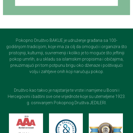
Pokopno Društvo BAKIJE je udruženje građana sa 100-
godišnjom tradicijom, koje ima za cilj da omogući i organizira što
pristojniji, kulturniji, suvremeniji i koliko je to moguće što jeftiniji
pokop umrlih, a u skladu sa islamskim propisima i običajima,
preuzimajući pri tom potpunu brigu oko dženaze i poštivajući
volju i zahtjeve onih koji naručuju pokop.
Društvo kao takvo je najstarije te vrste i namjene u Bosni i
Hercegovini i baštini sve one vrijednote koje su utemeljene 1923.
g. osnivanjem Pokopnog Društva JEDILERI.