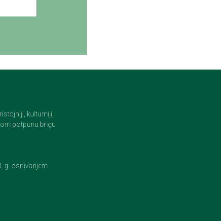
jniji, kulturniji,
i tom potpunu brigu
23. g. osnivanjem