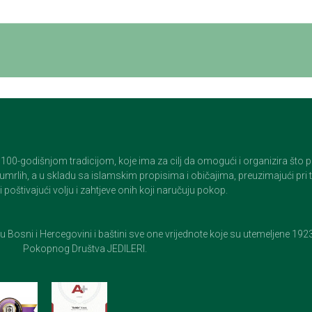
godišnjom tradicijom, koje ima za cilj da omogući i organizira što pristo
op umrlih, a u skladu sa islamskim propisima i običajima, preuzimajući pr
 poštivajući volju i zahtjeve onih koji naručuju pokop.
e u Bosni i Hercegovini i baštini sve one vrijednote koje su utemeljene 19
Pokopnog Društva JEDILERI.