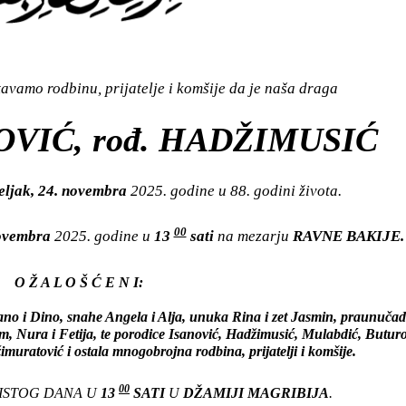
vamo rodbinu, prijatelje i komšije da je naša draga
OVIĆ, rođ. HADŽIMUSIĆ
eljak, 24. novembra
2025. godine u 88. godini života.
00
novembra
2025. godine u
13
sati
na mezarju
RAVNE BAKIJE.
O Ž A L O Š Ć E N I:
ano i Dino, snahe Angela i Alja, unuka Rina i zet Jasmin, praunučad
icom, Nura i Fetija, te porodice Isanović, Hadžimusić, Mulabdić, Buturo
muratović i ostala mnogobrojna rodbina, prijatelji i komšije.
00
 ISTOG DANA U
13
SATI
U
DŽAMIJI MAGRIBIJA
.