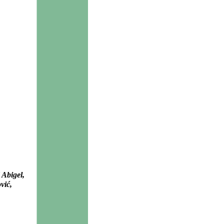
 Abigel,
vić,