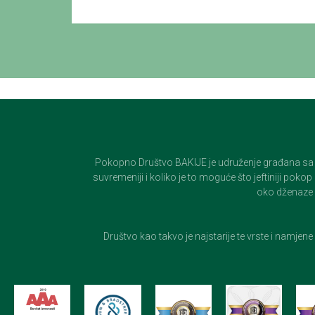
Pokopno Društvo BAKIJE je udruženje građana sa 100-
suvremeniji i koliko je to moguće što jeftiniji pok
oko dženaze i
Društvo kao takvo je najstarije te vrste i namjen