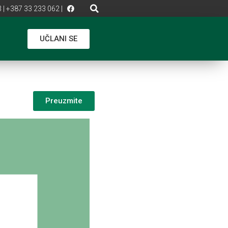
 | +387 33 233 062 |
UČLANI SE
Preuzmite