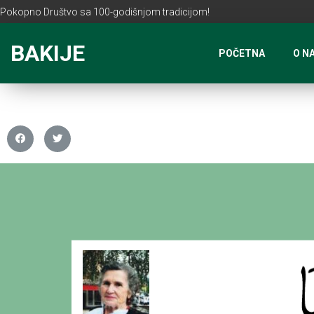
Pokopno Društvo sa 100-godišnjom tradicijom!
BAKIJE
POČETNA
O N