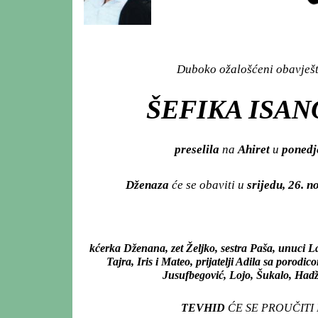
Duboko ožalošćeni obavješta
ŠEFIKA ISAN
preselila
na
Ahiret
u
ponedj
Dženaza
će se obaviti u
srijedu, 26. 
kćerka Dženana, zet Željko, sestra Paša, unuci L
Tajra, Iris i Mateo, prijatelji Adila sa porod
Jusufbegović, Lojo, Šukalo, Hadži
TEVHID
ĆE SE PROUČITI