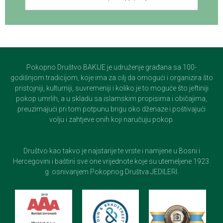
Pokopno Društvo BAKIJE je udruženje građana sa 100-
godišnjom tradicijom, koje ima za cilj da omogući i organizira što
pristojniji, kulturniji, suvremeniji i koliko je to moguće što jeftiniji
pokop umrlih, a u skladu sa islamskim propisima i običajima,
preuzimajući pri tom potpunu brigu oko dženaze i poštivajući
volju i zahtjeve onih koji naručuju pokop.
Društvo kao takvo je najstarije te vrste i namjene u Bosni i
Hercegovini i baštini sve one vrijednote koje su utemeljene 1923.
g. osnivanjem Pokopnog Društva JEDILERI.