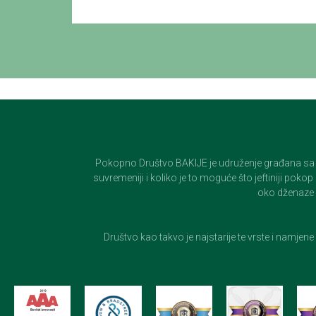
Pokopno Društvo BAKIJE je udruženje građana sa 100-
suvremeniji i koliko je to moguće što jeftiniji pok
oko dženaze i
Društvo kao takvo je najstarije te vrste i namjen