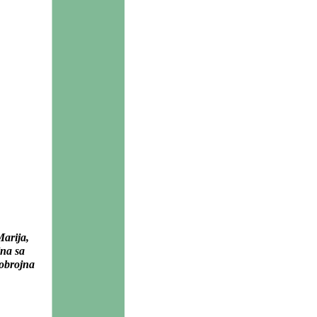
Marija,
ina sa
gobrojna