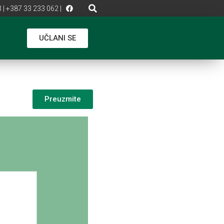
 | +387 33 233 062 |
UČLANI SE
Preuzmite