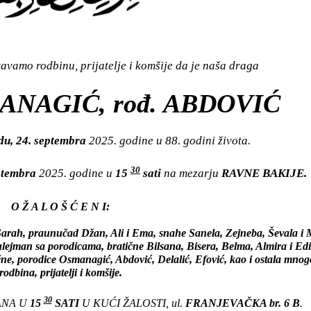
vamo rodbinu, prijatelje i komšije da je naša draga
ANAGIĆ, rođ. ABDOVIĆ
du, 24. septembra
2025. godine u 88. godini života.
30
eptembra
2025. godine u
15
sati
na mezarju
RAVNE BAKIJE.
O Ž A L O Š Ć E N I:
Sarah, praunučad Džan, Ali i Ema, snahe Sanela, Zejneba, Ševala i 
ulejman sa porodicama, bratične Bilsana, Bisera, Belma, Almira i Ed
žične, porodice Osmanagić, Abdović, Delalić, Efović, kao i ostala mno
rodbina, prijatelji i komšije.
30
ANA U
15
SATI
U KUĆI ŽALOSTI, ul.
FRANJEVAČKA br. 6 B
.