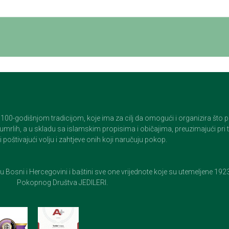
godišnjom tradicijom, koje ima za cilj da omogući i organizira što pristo
op umrlih, a u skladu sa islamskim propisima i običajima, preuzimajući pr
 poštivajući volju i zahtjeve onih koji naručuju pokop.
e u Bosni i Hercegovini i baštini sve one vrijednote koje su utemeljene 19
Pokopnog Društva JEDILERI.