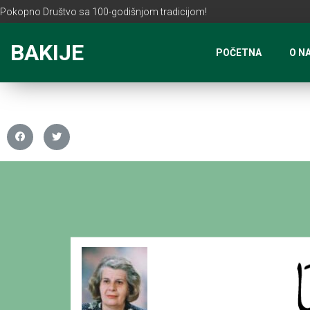
Pokopno Društvo sa 100-godišnjom tradicijom!
BAKIJE
POČETNA
O N