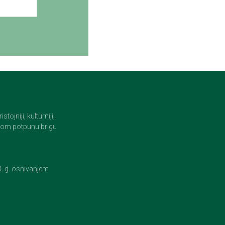
jniji, kulturniji,
i tom potpunu brigu
23. g. osnivanjem