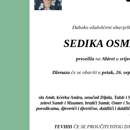
Duboko ožalošćeni obavješta
SEDIKA OSM
preselila
na
Ahiret
u
srije
Dženaza
će se obaviti u
petak, 26. s
sin Amir, kćerka Amira, unučad Dijala, Tahir i 
zetovi Samir i Muamer, bratići Samir, Omer i S
porodicama, djeverići i djverične, daidžići i daid
TEVHID
ĆE SE PROUČITI ISTOG D