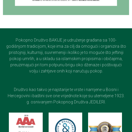
Pokopno Društvo BAKIJE je udruženje građana sa 100-
godišnjom tradicijom, koje ima za cilj da omogući i organizira što
pristojniji, kulturniji, suvremeniji i koliko je to moguće što jeftiniji
pokop umrlih, a u skladu sa islamskim propisima i običajima,
preuzimajući pri tom potpunu brigu oko dženaze i poštivajući
volju i zahtjeve onih koji naručuju pokop.
Društvo kao takvo je najstarije te vrste i namjene u Bosni i
Hercegovini i baštini sve one vrijednote koje su utemeljene 1923.
g. osnivanjem Pokopnog Društva JEDILERI.