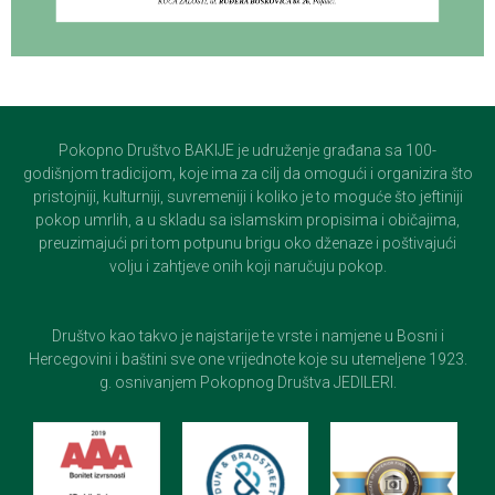
Pokopno Društvo BAKIJE je udruženje građana sa 100-
godišnjom tradicijom, koje ima za cilj da omogući i organizira što
pristojniji, kulturniji, suvremeniji i koliko je to moguće što jeftiniji
pokop umrlih, a u skladu sa islamskim propisima i običajima,
preuzimajući pri tom potpunu brigu oko dženaze i poštivajući
volju i zahtjeve onih koji naručuju pokop.
Društvo kao takvo je najstarije te vrste i namjene u Bosni i
Hercegovini i baštini sve one vrijednote koje su utemeljene 1923.
g. osnivanjem Pokopnog Društva JEDILERI.