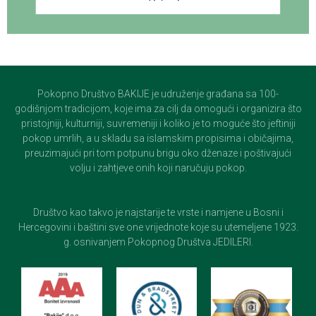
Pokopno Društvo BAKIJE je udruženje građana sa 100-
godišnjom tradicijom, koje ima za cilj da omogući i organizira što
pristojniji, kulturniji, suvremeniji i koliko je to moguće što jeftiniji
pokop umrlih, a u skladu sa islamskim propisima i običajima,
preuzimajući pri tom potpunu brigu oko dženaze i poštivajući
volju i zahtjeve onih koji naručuju pokop.
Društvo kao takvo je najstarije te vrste i namjene u Bosni i
Hercegovini i baštini sve one vrijednote koje su utemeljene 1923.
g. osnivanjem Pokopnog Društva JEDILERI.