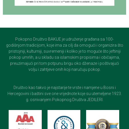
Pokopno Društvo BAKIJE je udruženje građana sa 100-
godišnjom tradicijom, koje ima za cilj da omogući i organizira što
pristojniji, kulturniji, suvremeniji i koliko je to moguće što jeftiniji
pokop umrlih, a u skladu sa islamskim propisima i običajima,
preuzimajući pri tom potpunu brigu oko dženaze i poštivajući
volju i zahtjeve onih koji naručuju pokop.
Društvo kao takvo je najstarije te vrste i namjene u Bosni i
Hercegovini i baštini sve one vrijednote koje su utemeljene 1923.
g. osnivanjem Pokopnog Društva JEDILERI.