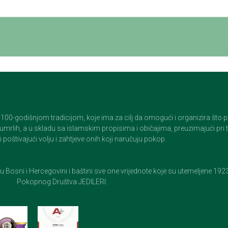
godišnjom tradicijom, koje ima za cilj da omogući i organizira što pristo
op umrlih, a u skladu sa islamskim propisima i običajima, preuzimajući pr
 poštivajući volju i zahtjeve onih koji naručuju pokop.
e u Bosni i Hercegovini i baštini sve one vrijednote koje su utemeljene 19
Pokopnog Društva JEDILERI.