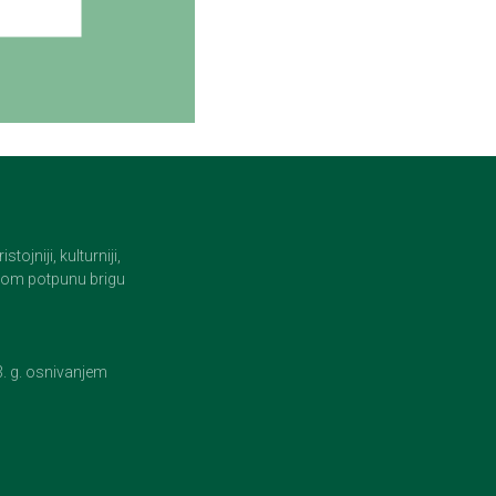
jniji, kulturniji,
i tom potpunu brigu
23. g. osnivanjem