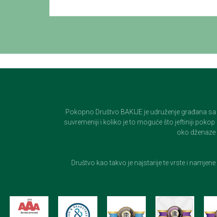
Pokopno Društvo BAKIJE je udruženje građana sa 100-
suvremeniji i koliko je to moguće što jeftiniji pok
oko dženaze i
Društvo kao takvo je najstarije te vrste i namjen