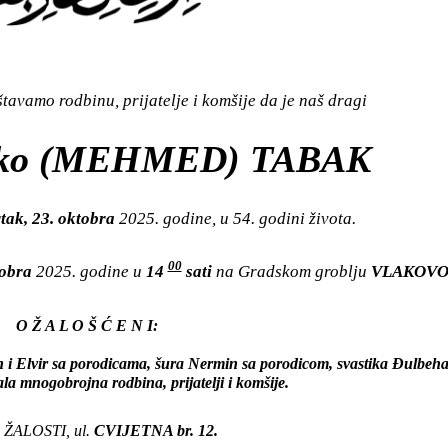
avamo rodbinu, prijatelje i komšije da je naš dragi
ko (MEHMED) TABAK
tak, 23. oktobra
2025. godine, u 54. godini života.
00
tobra
2025. godine u
14
sati
na Gradskom groblju
VLAKOVO
O Ž A L O Š Ć E N I:
 i Elvir sa porodicama, šura Nermin sa porodicom, svastika Đulbeha
ala mnogobrojna rodbina, prijatelji i komšije.
ŽALOSTI, ul.
CVIJETNA br. 12.