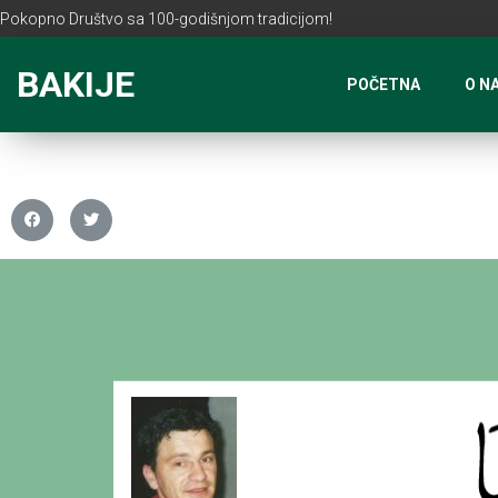
Pokopno Društvo sa 100-godišnjom tradicijom!
BAKIJE
POČETNA
O N