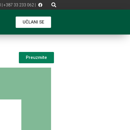
 | +387 33 233 062 |
UČLANI SE
Preuzmite