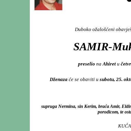
Duboko ožalošćeni obavješt
SAMIR-Mu
preselio
na
Ahiret
u
četvr
Dženaza
će se obaviti u
subotu, 25. ok
supruga Nermina, sin Kerim, braća Amir, Eldin
porodicom, te ost
KUĆA 