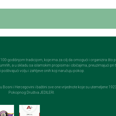
godišnjom tradicijom, koje ima za cilj da omogući i organizira što pristo
op umrlih, a u skladu sa islamskim propisima i običajima, preuzimajući pr
 poštivajući volju i zahtjeve onih koji naručuju pokop.
e u Bosni i Hercegovini i baštini sve one vrijednote koje su utemeljene 19
Pokopnog Društva JEDILERI.