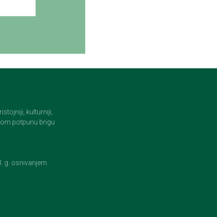
jniji, kulturniji,
i tom potpunu brigu
23. g. osnivanjem