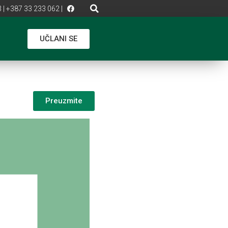
 | +387 33 233 062 |
UČLANI SE
Preuzmite