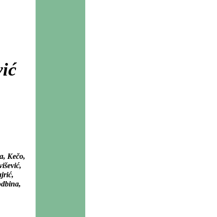
ić
a, Kečo,
išević,
jrić,
odbina,