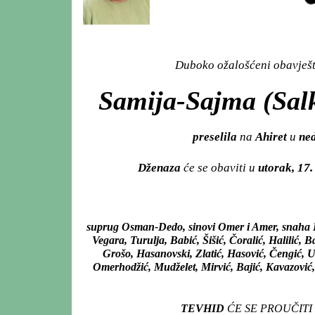
Duboko ožalošćeni obavješta
Samija-Sajma (Sal
preselila
na
Ahiret
u
ned
Dženaza
će se obaviti u
utorak, 17
suprug Osman-Dedo, sinovi Omer i Amer, snaha E
Vegara, Turulja, Babić, Šišić, Čoralić, Halilić, Ba
Grošo, Hasanovski, Zlatić, Hasović, Čengić, U
Omerhodžić, Mudželet, Mirvić, Bajić, Kavazović, 
TEVHID
ĆE SE PROUČITI