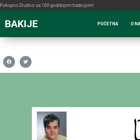
Pokopno Društvo sa 100-godišnjom tradicijom!
BAKIJE
POČETNA
O N