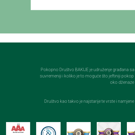
Pokopno Društvo BAKIJE je udruženje građana sa 100-
suvremeniji i koliko je to moguće što jeftiniji pok
oko dženaze i
Društvo kao takvo je najstarije te vrste i namjen