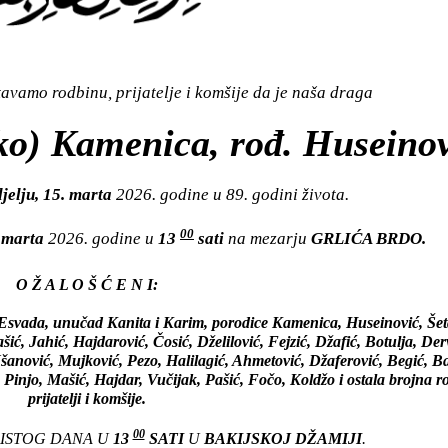
vamo rodbinu, prijatelje i komšije da je naša draga
ko) Kamenica, rođ. Huseinov
jelju, 15. marta
2026. godine u 89. godini života.
00
. marta
2026. godine u
13
sati
na mezarju
GRLIĆA BRDO.
O Ž A L O Š Ć E N I:
svada, unučad Kanita i Karim, porodice Kamenica, Huseinović, Šet
šić, Jahić, Hajdarović, Čosić, Dželilović, Fejzić, Džafić, Botulja, Derv
šanović, Mujković, Pezo, Halilagić, Ahmetović, Džaferović, Begić, Ba
Pinjo, Mašić, Hajdar, Vučijak, Pašić, Fočo, Koldžo i ostala brojna r
prijatelji i komšije.
00
 ISTOG DANA U
13
SATI
U
BAKIJSKOJ DŽAMIJI
.