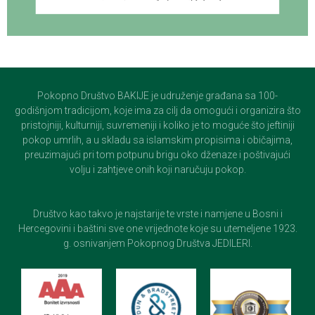
Pokopno Društvo BAKIJE je udruženje građana sa 100-
godišnjom tradicijom, koje ima za cilj da omogući i organizira što
pristojniji, kulturniji, suvremeniji i koliko je to moguće što jeftiniji
pokop umrlih, a u skladu sa islamskim propisima i običajima,
preuzimajući pri tom potpunu brigu oko dženaze i poštivajući
volju i zahtjeve onih koji naručuju pokop.
Društvo kao takvo je najstarije te vrste i namjene u Bosni i
Hercegovini i baštini sve one vrijednote koje su utemeljene 1923.
g. osnivanjem Pokopnog Društva JEDILERI.